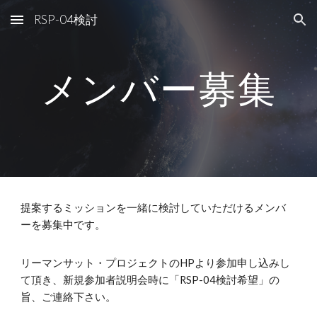
RSP-04検討
Skip to main content
Skip to navigation
メンバー募集
提案するミッションを一緒に検討していただけるメンバ
ーを募集中です。
リーマンサット・プロジェクトのHPより参加申し込みし
て頂き、新規参加者説明会時に「RSP-04検討希望」の
旨、ご連絡下さい。